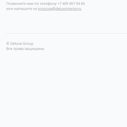
купить в один клик
купить в один клик
Позвоните нам по телефону
+7 495 967 94 60
или напишите на
moscow@deluxinterior.ru
© Deluxe Group
Все права защищены