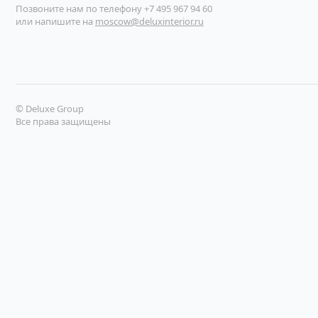
купить в один клик
купить в один клик
Позвоните нам по телефону
+7 495 967 94 60
или напишите на
moscow@deluxinterior.ru
© Deluxe Group
Все права защищены