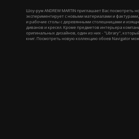
Шоу-рум ANDREW MARTIN приглашает Вас посмотреть нов
экспериментирует с новыми материалами и фактурами, 
и рабочие столы с деревянными столешницами и изящ
диванов и кресел. Кроме предметов интерьера компан
оригинальных дизайнов, один из них - "Library", кото
книг. Посмотреть новую коллекцию обоев Navigator мож