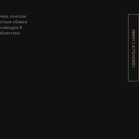
ева, консоли
ветные обивки
лючающую 8
СВЯЗАТЬСЯ С НАМИ
библиотеки