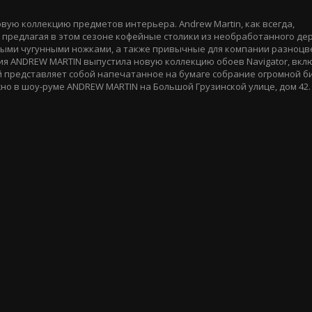
ую коллекцию предметов интерьера. Andrew Martin, как всегда,
предлагая в этом сезоне кофейные столики из необработанного дер
ными чугунными ножками, а также привычные для компании разноц
ия ANDREW MARTIN выпустила новую коллекцию обоев Navigator, вк
рый представляет собой напечатанное на бумаге собрание огромной 
но в шоу-руме ANDREW MARTIN на Большой Грузинской улице, дом 42.