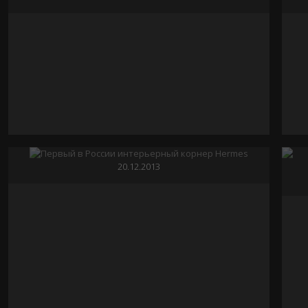
WE ALL LIVE IN A YELLOW SUBMARINE. ANDREW
MARTIN НА MAISON&OBJET
05.02.2014
ПЕРВЫЙ В РОССИИ ИНТЕРЬЕРНЫЙ КОРНЕР HERMES