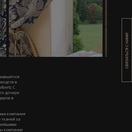
СВЯЗАТЬСЯ С НАМИ
имавшегося
зводств в
bert). С
его дочери
деров в
сама компания
 тканей за
новейшими
ры компании