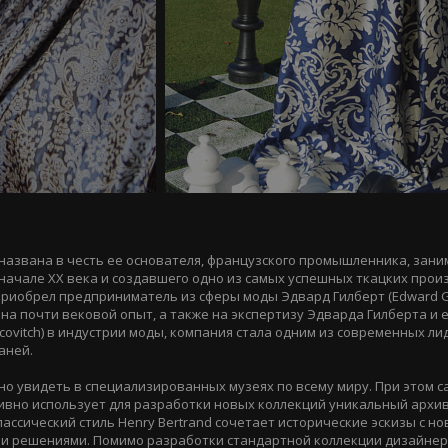
 названа в честь ее основателя, французского промышленника, зан
начале XX века и создавшего одно из самых успешных ткацких прои
приобрел предприниматель из сферы моды Эдвард Гилберт (Edward Gil
сь на почти вековой опыт, а также на экспертизу Эдварда Гилберта и 
rcovitch) в индустрии моды, компания стала одним из современных ли
аней.
жно увидеть в специализированных музеях по всему миру. При этом 
тивно использует для разработки новых коллекций уникальный архив
лассический стиль Henry Bertrand сочетает исторические эскизы с 
и решениями. Помимо разработки стандартной коллекции дизайне