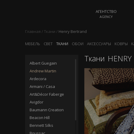
АГЕНТСТВО
AGENCY
Главная
/
Ткани
/
Henry Bertrand
МЕБЕЛЬ
СВЕТ
ТКАНИ
ОБОИ
АКСЕССУАРЫ
КОВРЫ
К
Ткани
HENRY 
Albert Guegain
Andrew Martin
Ardecora
Armani / Casa
Art&Décor Faberge
Avigdor
Baumann Creation
Beacon Hill
Bennett Silks
Boussac