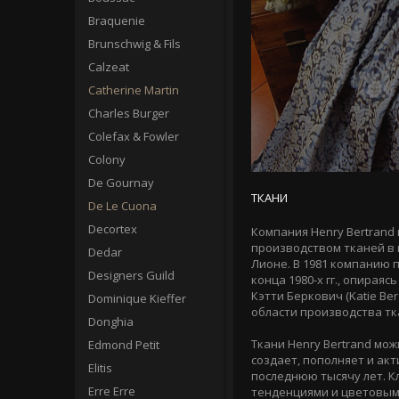
Braquenie
Brunschwig & Fils
Calzeat
Catherine Martin
Charles Burger
Colefax & Fowler
Colony
De Gournay
ТКАНИ
De Le Cuona
Decortex
Компания Henry Bertrand
производством тканей в 
Dedar
Лионе. В 1981 компанию 
Designers Guild
конца 1980-х гг., опирая
Кэтти Беркович (Katie Be
Dominique Kieffer
области производства тк
Donghia
Ткани Henry Bertrand мо
Edmond Petit
создает, пополняет и ак
Elitis
последнюю тысячу лет. К
Erre Erre
тенденциями и цветовым