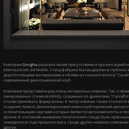
Компания
Donghia
украсила своим присутствием и презентацией н
Internazionale del Mobile. Стенд фабрики был выдержан в глубоки
дорогостоящими материалами и обоями из конского волоса "Caval
современный джентльменский клуб.
Компания представила ряд очень интересных новинок. Так, к при
лакированных столиков Infinity, созданных из древесины "Carval
столам принимать форму волны. К числу новинок также относится 
создание Анжело Донгия вдохновил известный парижский декорат
отличительными чертами которых являются эргономичность и прос
Донгия. В «гостиной» внимание посетителей стенда было приковано
семидесятые года прошлого века. Среди других новинок компании
другое.