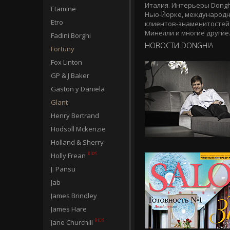
Италия. Интерьеры Dongh
Etamine
Нью-Йорке, международны
Etro
клиентов-знаменитостей 
Минелли и многие другие
Fadini Borghi
НОВОСТИ DONGHIA
Fortuny
Fox Linton
GP & J Baker
Gaston y Daniela
Glant
Henry Bertrand
Hodsoll Mckenzie
Holland & Sherry
Holly Frean
J. Pansu
Jab
James Brindley
James Hare
Jane Churchill