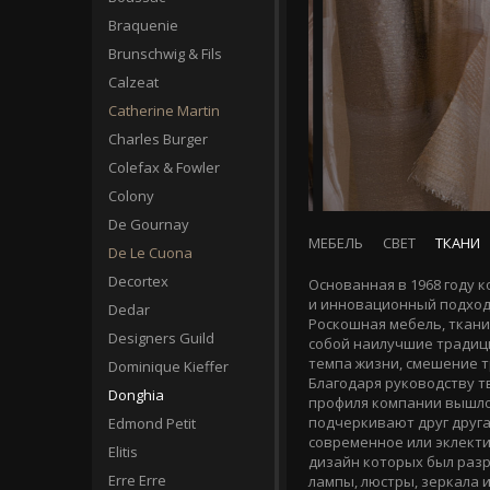
Braquenie
Brunschwig & Fils
Calzeat
Catherine Martin
Charles Burger
Colefax & Fowler
Colony
De Gournay
МЕБЕЛЬ
СВЕТ
ТКАНИ
De Le Cuona
Decortex
Основанная в 1968 году 
и инновационный подход 
Dedar
Роскошная мебель, ткани
Designers Guild
собой наилучшие традици
темпа жизни, смешение т
Dominique Kieffer
Благодаря руководству т
Donghia
профиля компании вышло 
подчеркивают друг друга
Edmond Petit
современное или эклекти
Elitis
дизайн которых был раз
Erre Erre
лампы, люстры, зеркала 