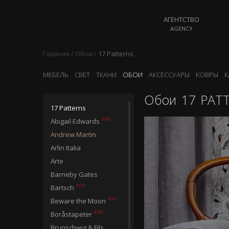
АГЕНТСТВО
AGENCY
Главная
/
Обои
/
17 Patterns
МЕБЕЛЬ
СВЕТ
ТКАНИ
ОБОИ
АКСЕССУАРЫ
КОВРЫ
К
Обои
17 PAT
17 Patterns
Abigail Edwards
Andrew Martin
Arlin Italia
Arte
Barneby Gates
Bartsch
Beware the Moon
Boråstapeter
Brunschwig & Fils