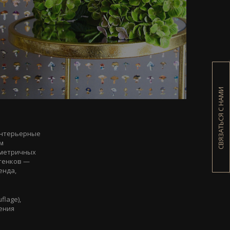
СВЯЗАТЬСЯ С НАМИ
интерьерные
им
мметричных
ттенков —
енда,
lage),
ения