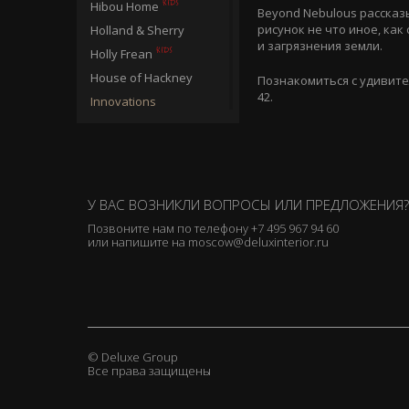
Hibou Home
Beyond Nebulous расска
рисунок не что иное, ка
Holland & Sherry
и загрязнения земли.
Holly Frean
House of Hackney
Познакомиться с удивите
42.
Innovations
Jane Churchill
Jim Thompson
Jocelyn Warner
Juliet Travers
У ВАС ВОЗНИКЛИ ВОПРОСЫ ИЛИ ПРЕДЛОЖЕНИЯ?
Katie Bourne Interiors
Позвоните нам по телефону
+7 495 967 94 60
или напишите на
moscow@deluxinterior.ru
Kit Kemp
Larsen
Lewis & Wood
Linwood
Lizzie Allen
© Deluxe Group
Все права защищены
Loboloup
Lorca