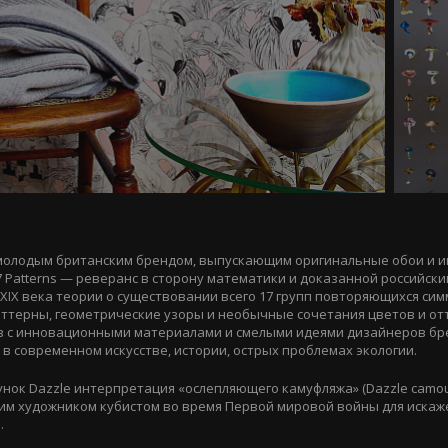
 молодым британским брендом, выпускающим оригинальные обои и 
7 Patterns — реверанс в сторону математики и доказанной российск
XIX века теории о существовании всего 17 групп повторяющихся си
аттерны, геометрические узоры и необычные сочетания цветов и о
в с инновационными материалами и смелыми идеями дизайнеров бр
 современном искусстве, истории, острых проблемах экологии.
нок Dazzle интерпретация «ослепляющего камуфляжа» (Dazzle camouf
им художником кубистом во время Первой мировой войны для искаж
.