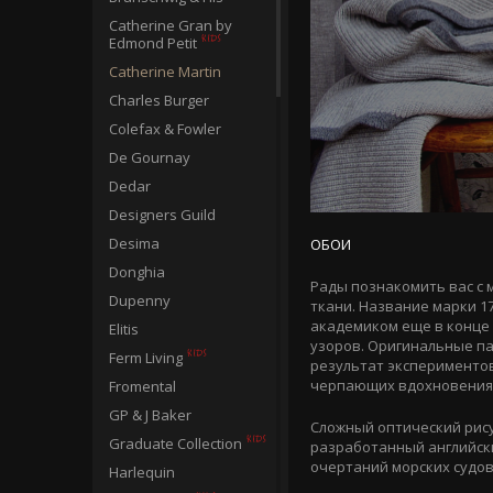
Catherine Gran by
Edmond Petit
Catherine Martin
Charles Burger
Colefax & Fowler
De Gournay
Dedar
Designers Guild
Desima
ОБОИ
Donghia
Рады познакомить вас с
Dupenny
ткани. Название марки 1
академиком еще в конце 
Elitis
узоров. Оригинальные п
Ferm Living
результат эксперименто
черпающих вдохновения в
Fromental
GP & J Baker
Сложный оптический рису
Graduate Collection
разработанный английск
очертаний морских судов
Harlequin