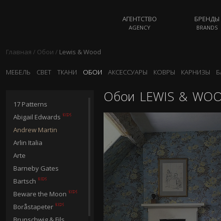
АГЕНТСТВО
БРЕНДЫ
AGENCY
BRANDS
Главная
/
Обои
/
Lewis & Wood
МЕБЕЛЬ
СВЕТ
ТКАНИ
ОБОИ
АКСЕССУАРЫ
КОВРЫ
КАРНИЗЫ
Б
Обои
LEWIS & WO
17 Patterns
Abigail Edwards
Andrew Martin
Arlin Italia
Arte
Barneby Gates
Bartsch
Beware the Moon
Boråstapeter
Brunschwig & Fils