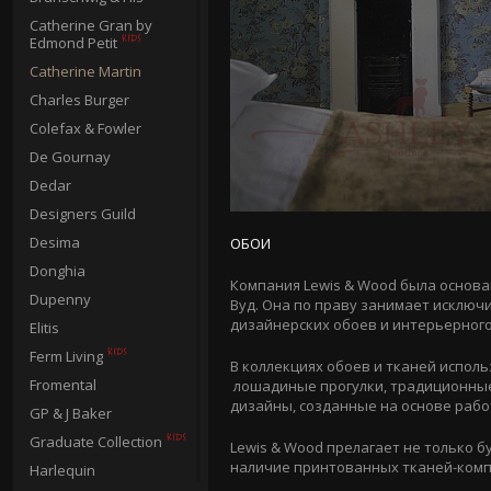
Catherine Gran by
Edmond Petit
Catherine Martin
Charles Burger
Colefax & Fowler
De Gournay
Dedar
Designers Guild
Desima
ОБОИ
Donghia
Компания Lewis & Wood была основа
Dupenny
Вуд. Она по праву занимает исключ
дизайнерских обоев и интерьерного
Elitis
Ferm Living
В коллекциях обоев и тканей испол
Fromental
лошадиные прогулки, традиционные 
дизайны, созданные на основе работ 
GP & J Baker
Graduate Collection
Lewis & Wood прелагает не только 
наличие принтованных тканей-ком
Harlequin