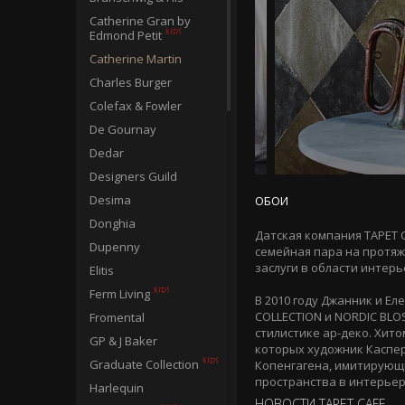
Catherine Gran by
Edmond Petit
Catherine Martin
Charles Burger
Colefax & Fowler
De Gournay
Dedar
Designers Guild
Desima
ОБОИ
Donghia
Датская компания TAPET 
Dupenny
семейная пара на протяж
заслуги в области интер
Elitis
Ferm Living
В 2010 году Джанник и Е
COLLECTION и NORDIC BL
Fromental
стилистике ар-деко. Хит
GP & J Baker
которых художник Каспе
Graduate Collection
Копенгагена, имитирующ
пространства в интерьер
Harlequin
НОВОСТИ TAPET CAFE