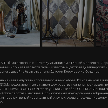
CAFÉ. была основана в 1974 году Джанником и Еленой Мартенсен-Лар
ении многих лет является самым известным датским дизайнерским «
ьерного дизайна были отмечены Датским Королевским Орденом.
лена начали выпускать собственную линию обоев. Их новые коллекции
OSSOM, представленные в нашем шоу-руме, выполнены преимуществ
ом THE PRIVATE COLLECTION стали уникальные обои COPENHAGEN, над 
р Кобке работал 6 месяцев. Обои с плотным монохромным изображе
им перспективный карандашный рисунок, создают ощущение допол
е.