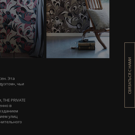
СВЯЗАТЬСЯ С НАМИ
сен. Эта
дуэтом», чьи
, THE PRIVATE
енно в
созданием
нием улиц
нительного