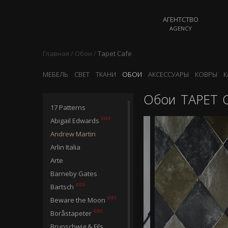
АГЕНТСТВО
AGENCY
Главная
/
Обои
/
Tapet Cafe
МЕБЕЛЬ
СВЕТ
ТКАНИ
ОБОИ
АКСЕССУАРЫ
КОВРЫ
К
Обои
TAPET 
17 Patterns
Abigail Edwards
Andrew Martin
Arlin Italia
Arte
Barneby Gates
Bartsch
Beware the Moon
Boråstapeter
Brunschwig & Fils