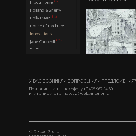
Hibou Home
Holland & Sherry
Holly Frean
House of Hackney
Innovations
Jane Churchill
Jim Thompson
Jocelyn Warner
Juliet Travers
Katie Bourne Interiors
У ВАС ВОЗНИКЛИ ВОПРОСЫ ИЛИ ПРЕДЛОЖЕНИЯ?
Kit Kemp
Позвоните нам по телефону
+7 495 967 94 60
или напишите на
moscow@deluxinterior.ru
Larsen
Lewis & Wood
Linwood
Lizzie Allen
Loboloup
© Deluxe Group
Lorca