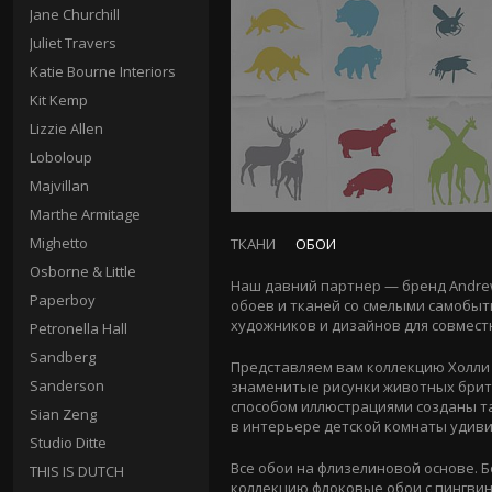
Jane Churchill
Juliet Travers
Katie Bourne Interiors
Kit Kemp
Lizzie Allen
Loboloup
Majvillan
Marthe Armitage
Mighetto
ТКАНИ
ОБОИ
Osborne & Little
Наш давний партнер — бренд Andrew
Paperboy
обоев и тканей со смелыми самобыт
художников и дизайнов для совмест
Petronella Hall
Sandberg
Представляем вам коллекцию Холли Ф
Sanderson
знаменитые рисунки животных брит
способом иллюстрациями созданы та
Sian Zeng
в интерьере детской комнаты удиви
Studio Ditte
Все обои на флизелиновой основе. 
THIS IS DUTCH
коллекцию флоковые обои с пингвин