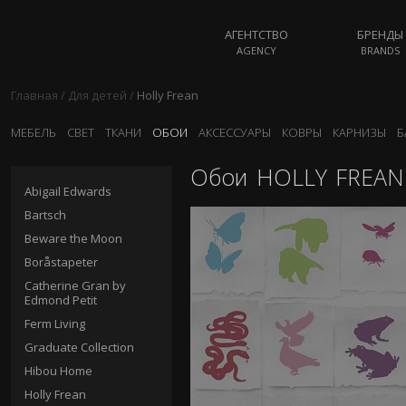
АГЕНТСТВО
БРЕНДЫ
AGENCY
BRANDS
Главная
/
Для детей
/
Holly Frean
МЕБЕЛЬ
СВЕТ
ТКАНИ
ОБОИ
АКСЕССУАРЫ
КОВРЫ
КАРНИЗЫ
Б
Обои
HOLLY FREAN
Abigail Edwards
Bartsch
Beware the Moon
Boråstapeter
Catherine Gran by
Edmond Petit
Ferm Living
Graduate Collection
Hibou Home
Holly Frean