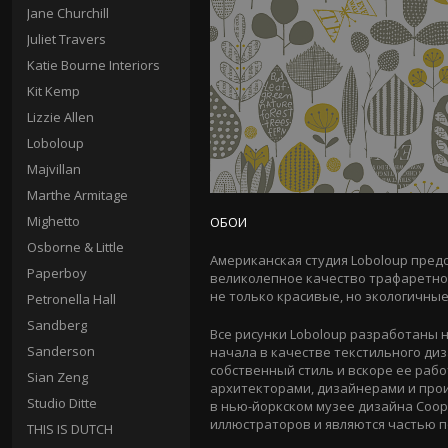
Jane Churchill
Juliet Travers
Katie Bourne Interiors
Kit Kemp
Lizzie Allen
Loboloup
Majvillan
Marthe Armitage
Mighetto
ОБОИ
Osborne & Little
Американская студия Loboloup пред
Paperboy
великолепное качество трафаретно
не только красивые, но экологичные
Petronella Hall
Sandberg
Все рисунки Loboloup разработаны
Sanderson
начала в качестве текстильного ди
собственный стиль и вскоре ее ра
Sian Zeng
архитекторами, дизайнерами и про
Studio Ditte
в
нью-йоркском
музее дизайна
Coop
иллюстраторов и являются частью п
THIS IS DUTCH