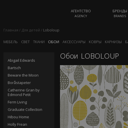
АГЕНТСТВО
БРЕНДЫ
AGENCY
BRANDS
Главная
/
Для детей
/
Loboloup
МЕБЕЛЬ
СВЕТ
ТКАНИ
ОБОИ
АКСЕССУАРЫ
КОВРЫ
КАРНИЗЫ
Б
Обои
LOBOLOUP
Abigail Edwards
Bartsch
Beware the Moon
Boråstapeter
Catherine Gran by
Edmond Petit
Ferm Living
Graduate Collection
Hibou Home
Holly Frean