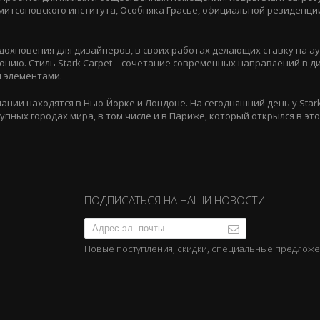
митсоновского института, Особняка Грасье, официальной резиденци
 вдохновения для дизайнеров, в своих работах делающих ставку на а
онию. Стиль Stark Сarpet – сочетание современных направлений в д
 элементами.
нии находятся в Нью-Йорке и Лондоне. На сегодняшний день у Stark
упных городах мира, в том числе и в Париже, который открылся в это
ПОДПИСАТЬСЯ НА НАШИ НОВОСТИ
Новые поступления, скидки, специальные предлож