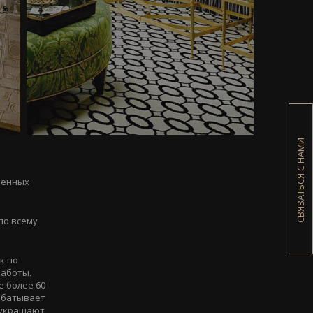
СВЯЗАТЬСЯ С НАМИ
еменных
по всему
к по
работы.
е более 60
рабатывает
 украшают