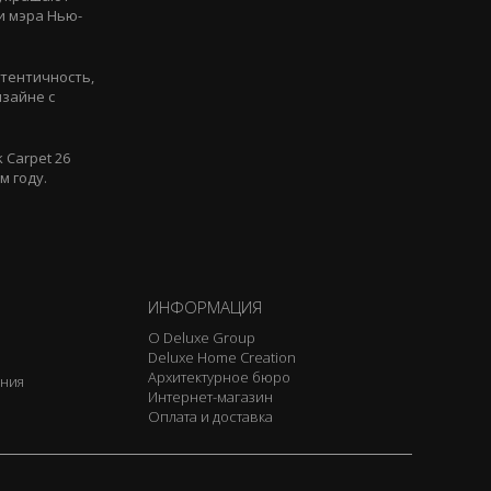
и мэра Нью-
утентичность,
изайне с
 Carpet 26
м году.
ИНФОРМАЦИЯ
О Deluxe Group
Deluxe Home Creation
Архитектурное бюро
ения
Интернет-магазин
Оплата и доставка