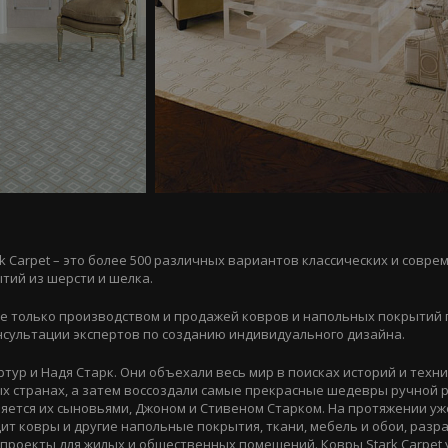
k Carpet – это более 500 различных вариантов классических и совр
тий из шерсти и шелка.
 не только производством и продажей ковров и напольных покрытий 
онсультации экспертов по созданию индивидуального дизайна.
тур и Надя Старк. Они объехали весь мир в поисках историй и техни
х странах, а затем воссоздали самые прекрасные шедевры ручной 
яется их сыновьями, Джоном и Стивеном Старком. На протяжении уж
одит ковры и другие напольные покрытия, ткани, мебель и обои, раз
проекты для жилых и общественных помещений. Ковры Stark Carpet