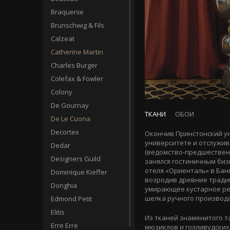
Braquenie
Brunschwig & Fils
Calzeat
Catherine Martin
Charles Burger
Colefax & Fowler
Colony
De Gournay
ТКАНИ
ОБОИ
De Le Cuona
Decortex
Окончив Принстонский у
университете и отслужив
Dedar
(ведомство-предшественн
Designers Guild
занялся гостиничным биз
отеля «Ориенталь» в Бан
Dominique Kieffer
возродив древние традиц
Donghia
умирающее кустарное ре
шелка ручного производс
Edmond Petit
Elitis
Из тканей знаменитого т
Erre Erre
мюзиклов и голливудских