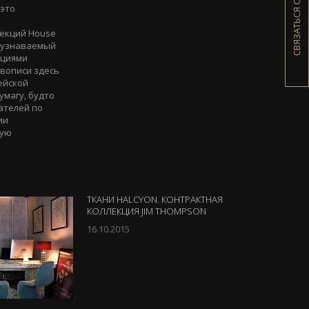
СВЯЗАТЬСЯ С НАМИ
 это
лекций House
й узнаваемый
ициями
вописи здесь
ейской
умагу, будто
ателей по
ии
кую
ТКАНИ HALCYON. КОНТРАКТНАЯ
КОЛЛЕКЦИЯ JIM THOMPSON
16.10.2015