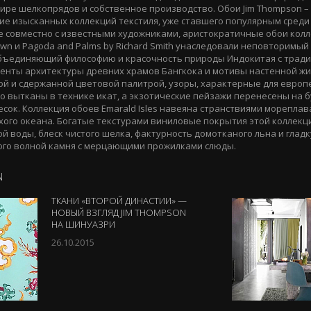
ре шелкопрядов и собственное производство. Обои Jim Thompson –
е изысканных коллекций текстиля, уже ставшего популярным среди
е совместно с известными художниками, аристократичные обои кол
Dawn и Pagoda and Palms by Richard Smith унаследовали неповторимы
 объединяющий философию и красочность природы Индокитая с трад
енты архитектуры древних храмов Бангкока и мотивы настенной жи
кой и сдержанной цветовой палитрой, узоры, характерные для европ
о вытканы в технике икат, а экзотические пейзажи перенесены на б
сок. Коллекция обоев Emarald Isles навеяна странствиями мореплав
ого океана. Богатые текстурами виниловые покрытия этой коллекц
й воды, блеск чистого шелка, фактурность домотканого льна и глад
го волной камня с мерцающими прожилками слюды.
N
ТКАНИ «ВТОРОЙ ДИНАСТИИ» —
НОВЫЙ ВЗГЛЯД JIM THOMPSON
НА ШИНУАЗРИ
26.10.2015