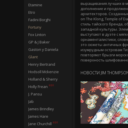
выращивания лучших в ми
Etamine
дополнение и продолжени
Etro
архитекторов. Созданны
on The Klong, Temple of 
Fadini Borghi
стиль тайского бренда,
Fortuny
западной культуры. Элем
выступают в дуэте с мяг
Fox Linton
орнаменталистики, словн
GP & J Baker
это сюжеты античных фре
Gaston y Daniela
изумрудным островам Тих
повторяют брызги морско
Glant
поверхность шлифованно
Henry Bertrand
Hodsoll Mckenzie
НОВОСТИ JIM THOMPSO
Holland & Sherry
Holly Frean
J. Pansu
Jab
James Brindley
James Hare
Jane Churchill