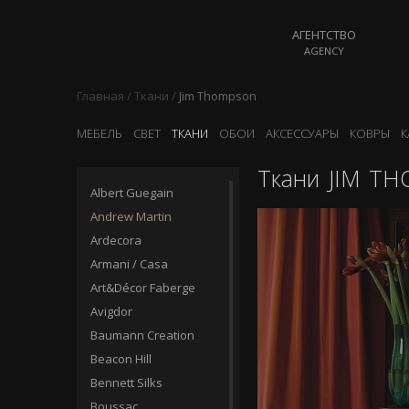
АГЕНТСТВО
AGENCY
Главная
/
Ткани
/
Jim Thompson
МЕБЕЛЬ
СВЕТ
ТКАНИ
ОБОИ
АКСЕССУАРЫ
КОВРЫ
К
Ткани
JIM T
Albert Guegain
Andrew Martin
Ardecora
Armani / Casa
Art&Décor Faberge
Avigdor
Baumann Creation
Beacon Hill
Bennett Silks
Boussac