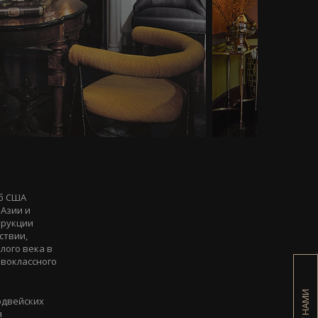
жб США
 Азии и
трукции
ствии,
лого века в
воклассного
одвейских
я