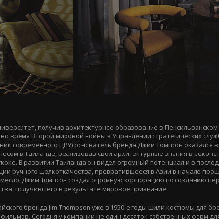
ниверситет, получив архитектурное образование в Пенсильванском
 во время Второй мировой войны в Управлении стратегических слу
ик современного ЦРУ) основатель бренда Джим Томпсон оказался в
несом в Таиланде, реализовав свои архитектурные знания в реконс
гкоке. В развитии Таиланда он видел огромный потенциал и в послед
ии ручного шелкоткачества, превратившееся в Азии в начале прош
месло, Джим Томпсон создал огромную корпорацию по созданию пер
тва, получившего в результате мировое признание.
айского бренда Jim Thompson уже в 1950-е годы шили костюмы для бр
 фильмов. Сегодня у компании не один десяток собственных ферм дл