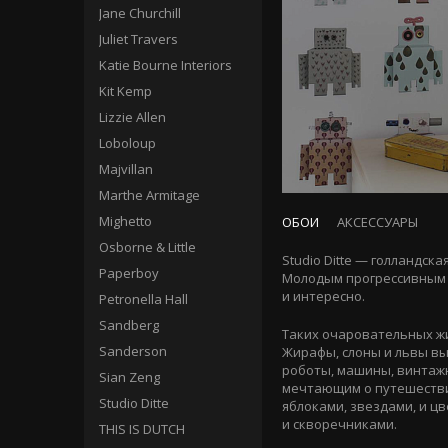
Jane Churchill
Juliet Travers
Katie Bourne Interiors
Kit Kemp
Lizzie Allen
Loboloup
Majvillan
Marthe Armitage
Mighetto
ОБОИ
АКСЕССУАРЫ
Osborne & Little
Studio Ditte — голландс
Paperboy
Молодым прогрессивным 
и интересно.
Petronella Hall
Sandberg
Таких очаровательных жив
Sanderson
Жирафы, слоны и львы вы
роботы, машины, винтажн
Sian Zeng
мечтающим о путешестви
Studio Ditte
яблоками, звездами, и ц
и скворечниками.
THIS IS DUTCH