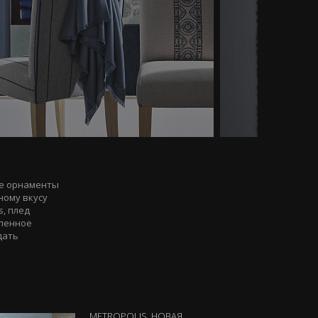
ые орнаменты
ному вкусу
, плед
епенное
дать
METROPOLIS. НОВАЯ