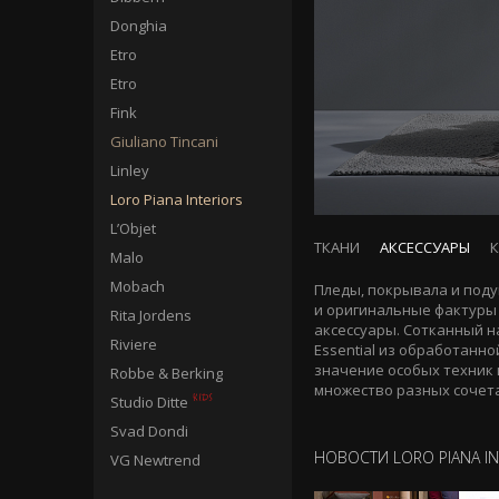
Donghia
Etro
Etro
Fink
Giuliano Tincani
Linley
Loro Piana Interiors
L’Objet
ТКАНИ
АКСЕССУАРЫ
Malo
Mobach
Пледы, покрывала и поду
и оригинальные фактуры
Rita Jordens
аксессуары. Сотканный н
Riviere
Essential из обработан
значение особых техник 
Robbe & Berking
множество разных сочета
Studio Ditte
Svad Dondi
НОВОСТИ LORO PIANA IN
VG Newtrend