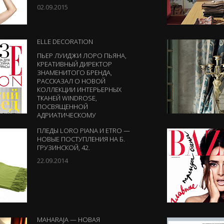
02.09.2015
ELLE DECORATION
ПЬЕР ЛУИДЖИ ЛОРО ПЬЯНА,
КРЕАТИВНЫЙ ДИРЕКТОР
ЗНАМЕНИТОГО БРЕНДА,
РАССКАЗАЛ О НОВОЙ
КОЛЛЕКЦИИ ИНТЕРЬЕРНЫХ
ТКАНЕЙ WINDROSE,
ПОСВЯЩЕННОЙ
АДРИАТИЧЕСКОМУ
ПЛЕДЫ LORO PIANA И ETRO —
НОВЫЕ ПОСТУПЛЕНИЯ НА Б.
ГРУЗИНСКОЙ, 42.
22.09.2014
MAHARAJA — НОВАЯ