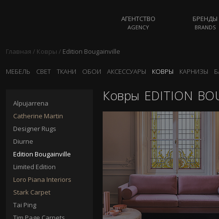
АГЕНТСТВО
БРЕНДЫ
AGENCY
BRANDS
Главная
/
Ковры
/
Edition Bougainville
МЕБЕЛЬ
СВЕТ
ТКАНИ
ОБОИ
АКСЕССУАРЫ
КОВРЫ
КАРНИЗЫ
Б
Ковры
EDITION BOU
Alpujarrena
Catherine Martin
Designer Rugs
Diurne
Edition Bougainville
Limited Edition
Loro Piana Interiors
Stark Carpet
Tai Ping
Tim Page Carpets