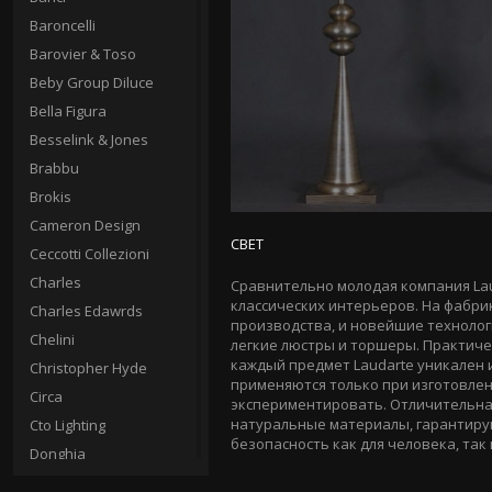
Baroncelli
Barovier & Toso
Beby Group Diluce
Bella Figura
Besselink & Jones
Brabbu
Brokis
Cameron Design
СВЕТ
Ceccotti Collezioni
Charles
Сравнительно молодая компания Laud
классических интерьеров. На фабри
Charles Edawrds
производства, и новейшие технолог
Chelini
легкие люстры и торшеры. Практиче
каждый предмет Laudarte уникален
Christopher Hyde
применяются только при изготовлен
Circa
экспериментировать. Отличительна
натуральные материалы, гарантиру
Cto Lighting
безопасность как для человека, так
Donghia
Fine Art Lamps