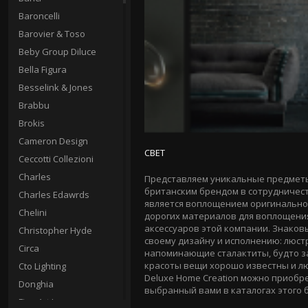
Baroncelli
Barovier & Toso
Beby Group Diluce
Bella Figura
Besselink & Jones
Brabbu
Brokis
Cameron Design
СВЕТ
Ceccotti Collezioni
Charles
Представляем уникальные предметы
британским брендом в сотрудничес
Charles Edawrds
является воплощением оригинальног
Chelini
дорогих материалов для воплощения
аксессуаров этой компании. Знаковы
Christopher Hyde
своему дизайну и исполнению: люст
Circa
напоминающие сталактиты, будто з
красоты вещи хорошо известны и лю
Cto Lighting
Deluxe Home Creation можно приобр
Donghia
выбранный вами в каталогах этого 
Fine Art Lamps