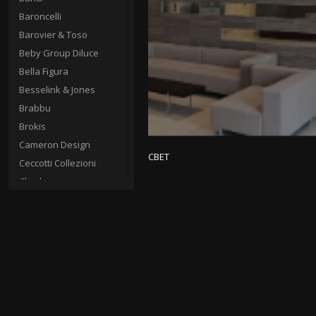
Baroncelli
Barovier & Toso
Beby Group Diluce
Bella Figura
Besselink & Jones
Brabbu
Brokis
Cameron Design
СВЕТ
Ceccotti Collezioni
Charles
Charles Edawrds
Chelini
Christopher Hyde
Circa
Cto Lighting
Donghia
Fine Art Lamps