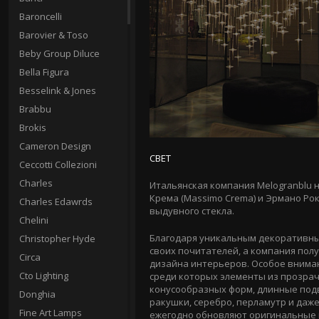
Baroncelli
Barovier & Toso
Beby Group Diluce
Bella Figura
Besselink & Jones
Brabbu
Brokis
Cameron Design
СВЕТ
Ceccotti Collezioni
Charles
Итальянская компания Melogranblu н
Крема (Massimo Crema) и Эрмано Рок
Charles Edawrds
выдувного стекла.
Chelini
Благодаря уникальным декоративны
Christopher Hyde
своих почитателей, а компания пол
Circa
дизайна интерьеров. Особое вниман
Cto Lighting
среди которых элементы из прозрач
конусообразных форм, длинные подв
Donghia
ракушки, серебро, перламутр и даж
Fine Art Lamps
ежегодно обновляют оригинальные 