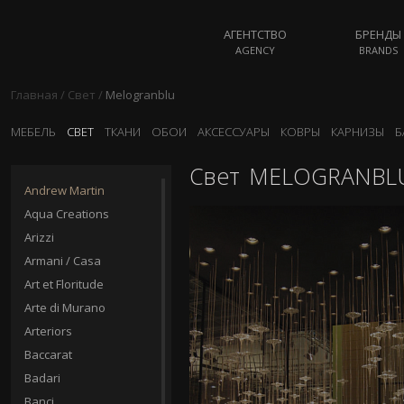
АГЕНТСТВО
БРЕНДЫ
AGENCY
BRANDS
Главная
/
Свет
/
Melogranblu
МЕБЕЛЬ
СВЕТ
ТКАНИ
ОБОИ
АКСЕССУАРЫ
КОВРЫ
КАРНИЗЫ
Б
Свет
MELOGRANBL
Andrew Martin
Aqua Creations
Arizzi
Armani / Casa
Art et Floritude
Arte di Murano
Arteriors
Baccarat
Badari
Banci