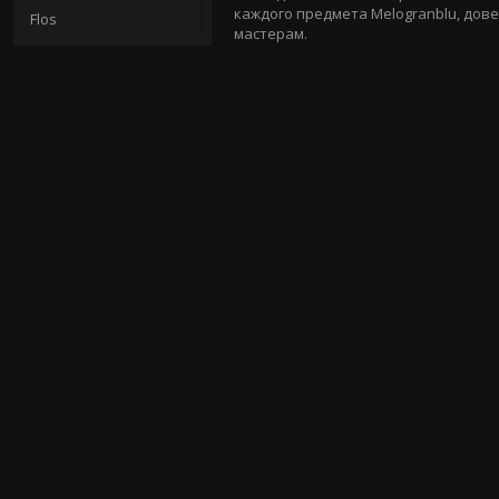
каждого предмета Melogranblu, дов
Flos
мастерам.
Gabbiani
Ginger & Jagger
Gubi
Heathfield & Co
Henge
Hutton Collections
Il Paralume Marina
Il Vetro dei Dogi
Ilfari
Jean de Merry
Jonathan Browing
Julian Chichester
Kevin Reilly
Lalique Lighting
Laudarte
Le Porcellane