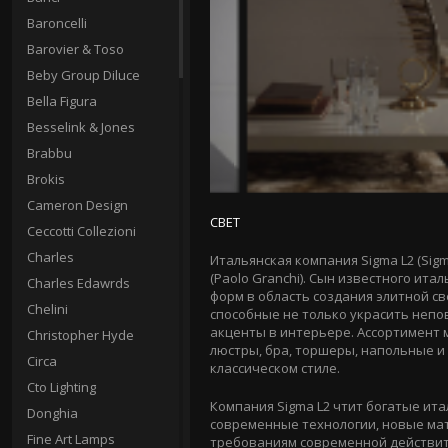
Baroncelli
Barovier & Toso
Beby Group Diluce
Bella Figura
Besselink & Jones
Brabbu
Brokis
Cameron Design
СВЕТ
Ceccotti Collezioni
Charles
Итальянская компания Sigma L2 (Sigm
(Paolo Granchi). Сын известного ит
Charles Edawrds
форм в область создания элитной с
Chelini
способные не только украсить непо
акценты в интерьере. Ассортимент
Christopher Hyde
люстры, бра, торшеры, напольные и
Circa
классическом стиле.
Cto Lighting
Компания Sigma L2 чтит богатые ит
Donghia
современные технологии, новые ма
Fine Art Lamps
требованиям современной действит