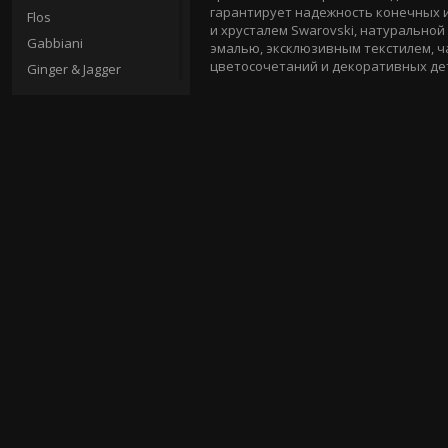
гарантирует надежность конечных и
Flos
и хрусталем Swarovski, натурально
Gabbiani
эмалью, эксклюзивным текстилем, ч
цветосочетаний и декоративных де
Ginger & Jagger
Gubi
Heathfield & Co
Henge
Hutton Collections
Il Paralume Marina
Il Vetro dei Dogi
Ilfari
Jean de Merry
Jonathan Browing
Julian Chichester
Kevin Reilly
Lalique Lighting
Laudarte
Le Porcellane