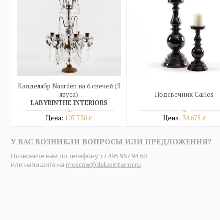
Канделябр Naarden на 6 свечей (3
яруса)
Подсвечник Carlos
LABYRINTHE INTERIORS
Цена:
107 730
Цена:
34 675
₽
₽
Подробнее
Подробнее
У ВАС ВОЗНИКЛИ ВОПРОСЫ ИЛИ ПРЕДЛОЖЕНИЯ?
купить в один клик
купить в один клик
Позвоните нам по телефону
+7 495 967 94 60
или напишите на
moscow@deluxinterior.ru