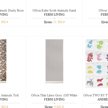
imals Dusty Rose
Обои Katie Scott Animals Sand
Обои 
IVING
FERM LIVING
FER
 305
Цена:
11 305
Цен
₽
₽
бнее
Подробнее
Под
дин клик
купить в один клик
купить 
 Animals Tofi
Обои Thin Lines Grey \Off White
Обои TWO BY TWO
IVING
FERM LIVING
ANDRE
 305
Цена:
9 025
Цена
₽
₽