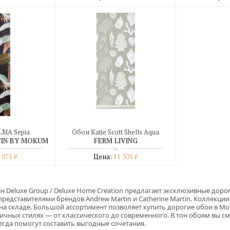
бнее
Подробнее
Под
дин клик
купить в один клик
купить 
LMA Sepia
Обои Katie Scott Shells Aqua
TIN BY MOKUM
FERM LIVING
 075
Цена:
11 305
₽
₽
бнее
Подробнее
дин клик
купить в один клик
ин
Deluxe Group / Deluxe Home Creation предлагает эксклюзивные доро
едставителями брендов Andrew Martin и Catherine Martin. Коллекции 
 на складе. Большой ассортимент позволяет купить дорогие обои в Мос
ичных стилях — от классического до современного. В тон обоям вы см
егда помогут составить выгодные сочетания.