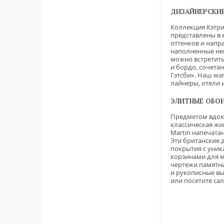
ДИЗАЙНЕРСКИЕ
Коллекция Кэтри
представлены в 
оттенков и напр
наполненные не
можно встретит
и бордо, сочета
Гэтсби». Наш ма
лайнеры, отели 
ЭЛИТНЫЕ ОБОИ
Предметом вдохн
классическая жи
Martin напечата
Эти британские 
покрытия с уни
корзинами для м
чертежи памятни
и рукописные вы
или посетите са