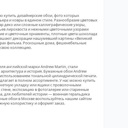
но купить дизайнерские обои, фото которых
ьера и ковры в едином стиле. Разнообразие цветовых
 ар деко или сложные каллиграфические узоры,
рьев лирохвоста и нежными цветочными узорами
ие и цветочные орнаменты, плотные цвета шоколада
украшают декорации нашумевшей картины «Великий
адрах фильма. Роскошные дома, фешенебельные
а свою коллекцию.
я английской марки Andrew Martin, стали
, архитектура и история. Бумажные обои Andrew
 использованием тональной цилиндрической печати.
едлагает в полном ассортименте. У нас можно купить
ркетную укладку или ящики с проволочными
тене, экспозицию в фотогалерее или старинные
ва, для любителей истории — военная геральдика
тные обои в Москве воспользуйтесь нашим сайтом
ужную колористику и оформят заказ.