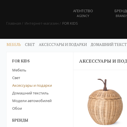
АГЕНТСТВО
БРЕНД
AGENCY
BRAND
Главная
Интернет-магазин
FOR KIDS
МЕБЕЛЬ
СВЕТ
АКСЕССУАРЫ И ПОДАРКИ
ДОМАШНИЙ ТЕКСТ
АКСЕССУАРЫ И ПО
FOR KIDS
Мебель
Свет
Аксессуары и подарки
Домашний текстиль
Модели автомобилей
Обои
БРЕНДЫ