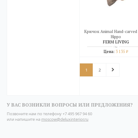
Крючок Animal Hand-carved
Hippo
FERM LIVING
Цена:
3 135
₽
Подробнее
1
2
купить в один клик
У ВАС ВОЗНИКЛИ ВОПРОСЫ ИЛИ ПРЕДЛОЖЕНИЯ?
Позвоните нам по телефону
+7 495 967 94 60
или напишите на
moscow@deluxinterior.ru