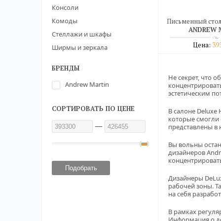
Консоли
Комоды
Письменный стол
ANDREW 
Стеллажи и шкафы
Цена:
39
Ширмы и зеркала
Подро
БРЕНДЫ
купить в о
Не секрет, что о
Andrew Martin
концентрировать
эстетическим п
СОРТИРОВАТЬ ПО ЦЕНЕ
В салоне Deluxe
которые смогли о
—
представлены в 
Вы вольны остан
дизайнеров Andr
концентрировать
Дизайнеры DeLux
рабочей зоны. Т
на себя разрабо
В рамках регуля
Информация о де