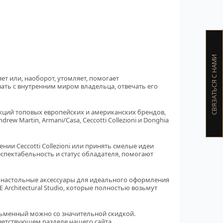
СВЯЗАТЬСЯ С НАМИ
ет или, наоборот, утомляет, помогает
ать с внутренним миром владельца, отвечать его
кций топовых европейских и американских брендов,
w Martin, Armani/Casa, Ceccotti Collezioni и Donghia
ии Ceccotti Collezioni или принять смелые идеи
спектабельность и статус обладателя, помогают
 настольные аксессуары для идеального оформления
Architectural Studio, которые полностью возьмут
исьменный можно со значительной скидкой.
етствующем разделе нашего сайта.