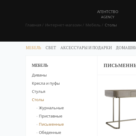
АГЕНТСТВО
AGENCY
Главная
Интернет-магазин
Мебель
Столы
МЕБЕЛЬ
СВЕТ
АКСЕССУАРЫ И ПОДАРКИ
ДОМАШНИ
ПИСЬМЕННЫ
МЕБЕЛЬ
Диваны
Кресла и пуфы
Стулья
Столы
Журнальные
Приставные
Письменные
Обеденные