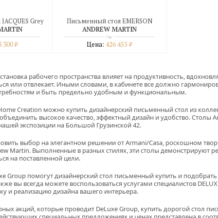
 JACQUES Grey
Письменный стол EMERSON
MARTIN
ANDREW MARTIN
3 300
Цена:
426 455
₽
₽
бнее
Подробнее
дин клик
купить в один клик
бстановка рабочего пространства влияет на продуктивность, вдохновля
ся или отвлекает. Иными словами, в кабинете все должно гармониров
отребностям и быть предельно удобным и функциональным.
 Home Creation можно купить дизайнерский письменный стол из колле
бъединить высокое качество, эффектный дизайн и удобство. Столы Andre
нашей экспозиции на Большой Грузинской 42.
овить выбор на элегантном решении от Armani/Casa, роскошном творен
ew Martin. Выполненные в разных стилях, эти столы демонстрируют ре
ся на поставленной цели.
e Group помогут дизайнерский стол письменный купить и подобрать
акже вы всегда можете воспользоваться услугами специалистов DELUXE 
тку и реализацию дизайна вашего интерьера.
рных акций, которые проводит DeLuxe Group, купить дорогой стол п
йствующих специальных предложениях и ценах представлена в соотв