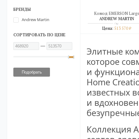
БРЕНДЫ
Комод EMERSON Larg
ANDREW MARTIN
Andrew Martin
Цена:
513 570
₽
СОРТИРОВАТЬ ПО ЦЕНЕ
Подробнее
—
Элитные ком
купить в один клик
которое сов
и функцион
Home Creati
известных в
и вдохновен
безупречные
Коллекция A