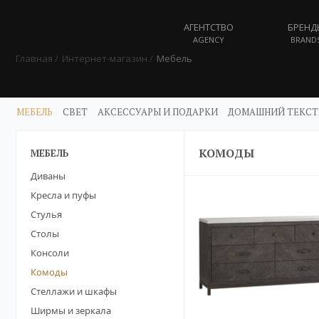
АГЕНТСТВО
БРЕНД
AGENCY
BRAND
Главная
Интернет-магазин
Мебель
МЕБЕЛЬ
СВЕТ
АКСЕССУАРЫ И ПОДАРКИ
ДОМАШНИЙ ТЕКСТ
КОМОДЫ
МЕБЕЛЬ
Диваны
Кресла и пуфы
Стулья
Столы
Консоли
Комоды
Стеллажи и шкафы
Ширмы и зеркала