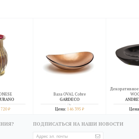
Декоративное
RONESE
Ваза OVAL Cobre
WOO
MURANO
GARDECO
ANDRE
 720
Цена:
146 395
Цена
₽
₽
бнее
Подробнее
Под
ЕНИЯ?
ПОДПИСАТЬСЯ НА НАШИ НОВОСТИ
дин клик
купить в один клик
купить 