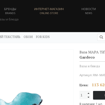
БРЕНДЫ
ИНТЕРНЕТ-МАГАЗИН
НОВОСТИ
BRANDS
ONLINE-STORE
NEWS
азы и блюда
Й ТЕКСТИЛЬ
ОБОИ
FOR KIDS
Ваза MAPA Tif
Gardeco
Вазы и блюда
Артикул:
RM- MAT
113 62
Цена:
В наличии:
1
шт.