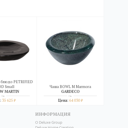
 блюдо PETRIFIED
D Small
Чаша BOWL M Marmora
W MARTIN
GARDECO
:
35 625
Цена:
64 030
₽
₽
робнее
Подробнее
ИНФОРМАЦИЯ
в один клик
купить в один клик
О Deluxe Group
Deluxe Home Creation