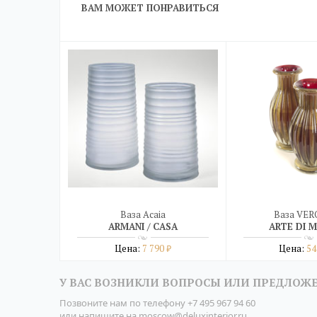
ВАМ МОЖЕТ ПОНРАВИТЬСЯ
Ваза Acaia
Ваза VE
ARMANI / CASA
ARTE DI 
Цена:
7 790
Цена:
54
₽
Подробнее
Подро
У ВАС ВОЗНИКЛИ ВОПРОСЫ ИЛИ ПРЕДЛОЖ
купить в один клик
купить в о
Позвоните нам по телефону
+7 495 967 94 60
или напишите на
moscow@deluxinterior.ru