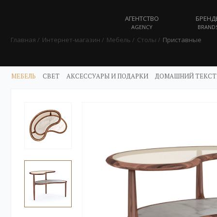
АГЕНТСТВО
БРЕНД
AGENCY
BRAND
Главная
Интернет-магазин
Мебель
Столы
Приставные
МЕБЕЛЬ
СВЕТ
АКСЕССУАРЫ И ПОДАРКИ
ДОМАШНИЙ ТЕКСТ