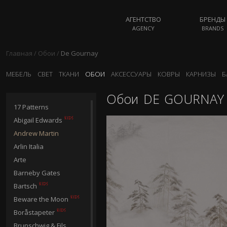
АГЕНТСТВО
БРЕНДЫ
AGENCY
BRANDS
Главная
/
Обои
/
De Gournay
МЕБЕЛЬ
СВЕТ
ТКАНИ
ОБОИ
АКСЕССУАРЫ
КОВРЫ
КАРНИЗЫ
Б
Обои
DE GOURNAY
17 Patterns
Abigail Edwards
Andrew Martin
Arlin Italia
Arte
Barneby Gates
Bartsch
Beware the Moon
Boråstapeter
Brunschwig & Fils