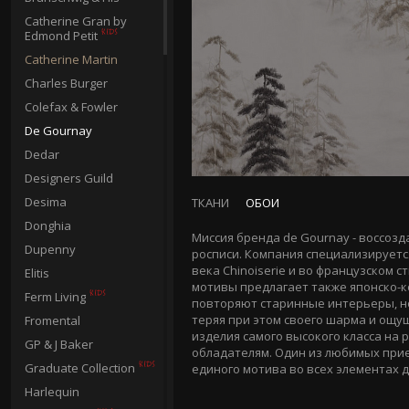
Catherine Gran by
Edmond Petit
Catherine Martin
Charles Burger
Colefax & Fowler
De Gournay
Dedar
Designers Guild
Desima
ТКАНИ
ОБОИ
Donghia
Миссия бренда de Gournay - воссоз
Dupenny
росписи. Компания специализируется
века Chinoiserie и во французском ст
Elitis
мотивы предлагает также японско-к
Ferm Living
повторяют старинные интерьеры, но
теряя при этом своего шарма и ощу
Fromental
изделия самого высокого класса на
GP & J Baker
обладателям. Один из любимых при
Graduate Collection
единого мотива во всех элементах д
Harlequin