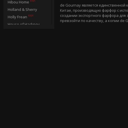
Hibou Home
de Gournay является единственной 
Holland & Sherry
Китае, производящую фарфор с испо
создании экспортного фарфора для 
Holly Frean
превзойти по качеству, а копии de
House of Hackney
Innovations
Jane Churchill
Jim Thompson
Jocelyn Warner
Juliet Travers
Katie Bourne Interiors
Kit Kemp
Larsen
Lewis & Wood
Linwood
Lizzie Allen
Loboloup
Lorca