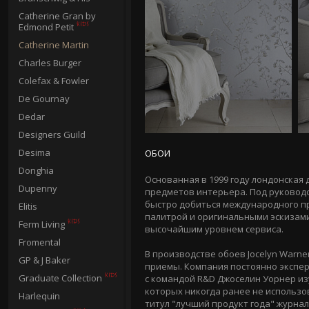
Catherine Gran by
Edmond Petit
Catherine Martin
Charles Burger
Colefax & Fowler
De Gournay
Dedar
Designers Guild
Desima
ОБОИ
Donghia
Основанная в 1999 году лондонская 
Dupenny
предметов интерьера. Под руковод
быстро добиться международного при
Elitis
палитрой и оригинальными эскизами
Ferm Living
высочайшим уровнем сервиса.
Fromental
В производстве обоев Jocelyn Warn
GP & J Baker
приемы. Компания постоянно экспер
Graduate Collection
с командой R&D Джоселин Уорнер из
которых никогда ранее не использо
Harlequin
титул "лучший продукт года" журнала