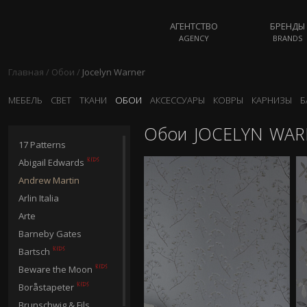
АГЕНТСТВО
БРЕНДЫ
AGENCY
BRANDS
Главная
/
Обои
/
Jocelyn Warner
МЕБЕЛЬ
СВЕТ
ТКАНИ
ОБОИ
АКСЕССУАРЫ
КОВРЫ
КАРНИЗЫ
Б
Обои
JOCELYN WAR
17 Patterns
Abigail Edwards
Andrew Martin
Arlin Italia
Arte
Barneby Gates
Bartsch
Beware the Moon
Boråstapeter
Brunschwig & Fils