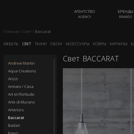
АГЕНТСТВО
БРЕНДЫ
AGENCY
BRANDS
Главная
/
Свет
/
Baccarat
МЕБЕЛЬ
СВЕТ
ТКАНИ
ОБОИ
АКСЕССУАРЫ
КОВРЫ
КАРНИЗЫ
Б
Свет
BACCARAT
Andrew Martin
Aqua Creations
Arizzi
Armani / Casa
Art et Floritude
Arte di Murano
Arteriors
Baccarat
Badari
Banci