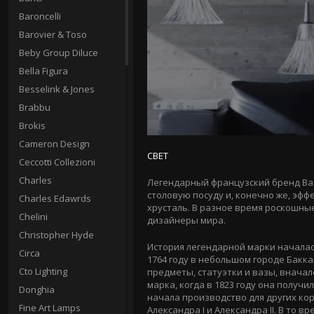
Baroncelli
Barovier & Toso
Beby Group Diluce
Bella Figura
Besselink & Jones
Brabbu
Brokis
Cameron Design
СВЕТ
Ceccotti Collezioni
Charles
Легендарный французский бренд Bac
столовую посуду и, конечно же, эф
Charles Edawrds
хрусталь. В разное время роскошны
Chelini
дизайнеры мира.
Christopher Hyde
История легендарной марки началас
Circa
1764 году в небольшом городе Бакк
Cto Lighting
предметы, статуэтки и вазы, вначал
марка, когда в 1823 году она получил
Donghia
начала производство для других кор
Fine Art Lamps
Александра I и Александра II. В то