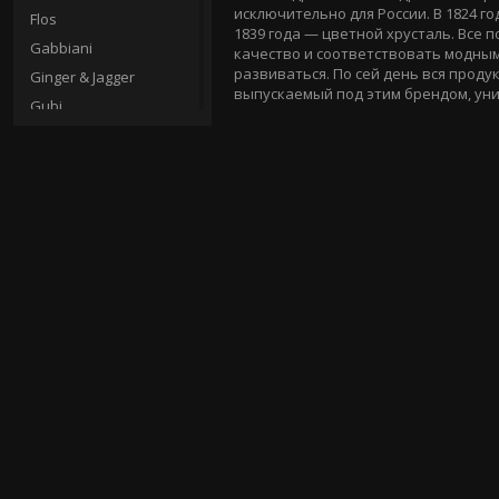
исключительно для России. В 1824 г
Flos
1839 года — цветной хрусталь. Все
Gabbiani
качество и соответствовать модны
развиваться. По сей день вся проду
Ginger & Jagger
выпускаемый под этим брендом, ун
Gubi
Heathfield & Co
Henge
Hutton Collections
Il Paralume Marina
Il Vetro dei Dogi
Ilfari
Jean de Merry
Jonathan Browing
Julian Chichester
Kevin Reilly
Lalique Lighting
Laudarte
Le Porcellane