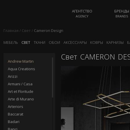
АГЕНТСТВО
БРЕНДЫ
AGENCY
BRANDS
Главная
/
Свет
/
Cameron Design
МЕБЕЛЬ
СВЕТ
ТКАНИ
ОБОИ
АКСЕССУАРЫ
КОВРЫ
КАРНИЗЫ
Б
Свет
CAMERON DES
Andrew Martin
Aqua Creations
Arizzi
Armani / Casa
Art et Floritude
Arte di Murano
Arteriors
Baccarat
Badari
Banci