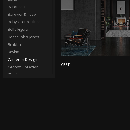
Baroncelli
Barovier & Toso
Beby Group Diluce
Bella Figura
Besselink & Jones
Brabbu
Brokis
Cameron Design
СВЕТ
Ceccotti Collezioni
Charles
Charles Edawrds
Chelini
Christopher Hyde
Circa
Cto Lighting
Donghia
Fine Art Lamps