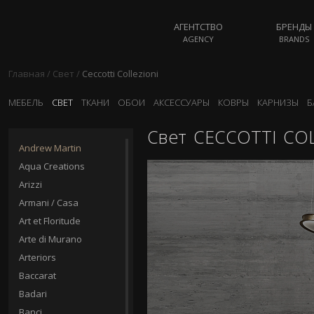
АГЕНТСТВО
БРЕНДЫ
AGENCY
BRANDS
Главная
/
Свет
/
Ceccotti Collezioni
МЕБЕЛЬ
СВЕТ
ТКАНИ
ОБОИ
АКСЕССУАРЫ
КОВРЫ
КАРНИЗЫ
Б
Свет
CECCOTTI COL
Andrew Martin
Aqua Creations
Arizzi
Armani / Casa
Art et Floritude
Arte di Murano
Arteriors
Baccarat
Badari
Banci