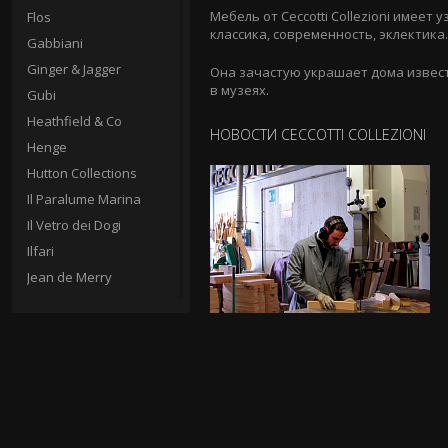
Мебель от Ceccotti Collezioni имее
Flos
классика, современность, эклектика.
Gabbiani
Ginger & Jagger
Она зачастую украшает дома извест
в музеях.
Gubi
Heathfield & Co
НОВОСТИ CECCOTTI COLLEZIONI
Henge
Hutton Collections
Il Paralume Marina
Il Vetro dei Dogi
Ilfari
Jean de Merry
Jonathan Browing
Julian Chichester
Kevin Reilly
Lalique Lighting
Laudarte
Le Porcellane