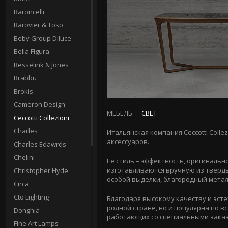
Baroncelli
Barovier & Toso
Beby Group Diluce
Bella Figura
Besselink & Jones
Brabbu
Brokis
Cameron Design
МЕБЕЛЬ
СВЕТ
Ceccotti Collezioni
Charles
Итальянская компания Ceccotti Coll
аксессуаров.
Charles Edawrds
Chelini
Ее стиль – эффектность, оригинально
изготавливаются вручную из твердых
Christopher Hyde
особой выделки, благородный метал
Circa
Cto Lighting
Благодаря высокому качеству и эст
родной стране, но и популярна по в
Donghia
работающих со специальными зака
Fine Art Lamps