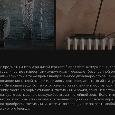
е предметы интерьера дизайнерского бюро Оchre. Каждая вещь, со
отрудничестве с известными художниками, обладает безупречной ф
игинального и в то же время вневременного дизайнерского решени
воплощения каждой смелой идеи лишь подтверждает высокий статус
ии. Знаковые вещи Ochre – это, конечно, светильники и люстры ори
ению: люстры в форме спиралей, светильники-рожки, лампы и люстры
ы, будто застывшие в воздухе брызгами чистейшей воды. Все эти 
естны и любимы ценителями современного дизайна по всему мира. 
жно приобрести светильники Ochre из экспозиции или заказать любо
гах этого бренда.