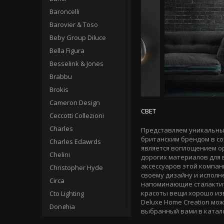
Baroncelli
Barovier & Toso
Beby Group Diluce
Bella Figura
Besselink & Jones
Brabbu
Brokis
Cameron Design
СВЕТ
Ceccotti Collezioni
Charles
Представляем уникальны
британским брендом в с
Charles Edawrds
является воплощением ор
Chelini
дорогих материалов для 
аксессуаров этой компан
Christopher Hyde
своему дизайну и исполн
Circa
напоминающие сталактит
красоты вещи хорошо изв
Cto Lighting
Deluxe Home Creation мо
Donghia
выбранный вами в катало
Fine Art Lamps