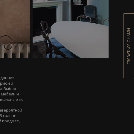
СВЯЗАТЬСЯ С НАМИ
зданная
ормой и
я. Выбор
 мебели и
гинальные по
,
невероятной
В салоне
й предмет,