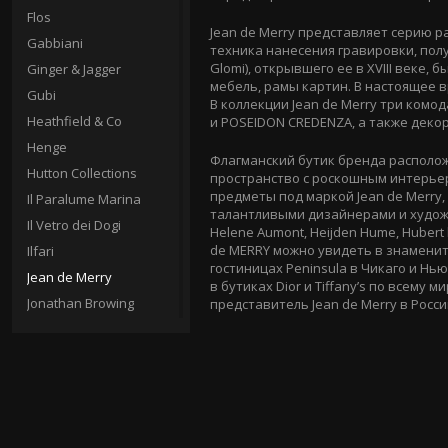
Flos
Jean de Merry представляет серию 
Gabbiani
техника нанесения гравировки, пол
Glomi), открывшего ее в XVIII веке,
Ginger & Jagger
мебель, рамы картин. В настоящее в
Gubi
В коллекции Jean de Merry три комо
Heathfield & Co
и POSEIDON CREDENZA, а также декор
Henge
Флагманский бутик бренда располож
Hutton Collections
пространство с роскошным интерьер
предметы под маркой Jean de Merry
Il Paralume Marina
талантливыми дизайнерами и худож
Il Vetro dei Dogi
Helene Aumont, Heijden Hume, Hubert 
de MERRY можно увидеть в знамени
Ilfari
гостиницах Peninsula в Чикаго и
Нью
Jean de Merry
в бутиках Dior и Tiffany’s по всему
Jonathan Browing
представитель Jean de Merry в Росс
Julian Chichester
Kevin Reilly
Lalique Lighting
Laudarte
Le Porcellane