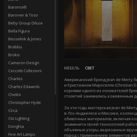
Baroncelli
Barovier & Toso
Beby Group Diluce
Bella Figura
Besselink & Jones
Brabbu
Brokis
Cameron Design
МЕБЕЛЬ
СВЕТ
Ceccotti Collezioni
Charles
Американский бренд Jean de Merry б
и Кристианом Мароселли (Christian D
Charles Edawrds
корнями одного из основателей бре
Chelini
столетий занимались кожевенным д
Christopher Hyde
За эти годы мастерская Jean de Me
Circa
в
Лос-Анджелесе
и Мексике, коллекц
Cto Lighting
обивочных материалов, включая кож
знаменита своей технологией работ
Donghia
объемные узоры, вырезанные вручн
Fine Art Lamps
пород с применением элементов резь