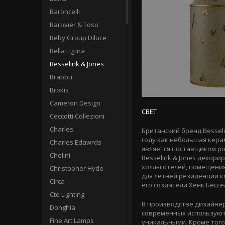
Baroncelli
Barovier & Toso
Beby Group Diluce
Bella Figura
Besselink & Jones
Brabbu
Brokis
Cameron Design
СВЕТ
Ceccotti Collezioni
Charles
Британский бренд Bessel
году как небольшая кера
Charles Edawrds
является поставщиком р
Chelini
Besselink & Jones декор
холлы отелей, помещения 
Christopher Hyde
для летней резиденции к
Circa
его создатели Хенк Бесс
Cto Lighting
В производстве дизайнер
Donghia
современных используютс
Fine Art Lamps
уникальными. Кроме того