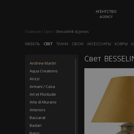
АГЕНТСТВО
AGENCY
Главная
/
Свет
/
Besselink & Jones
МЕБЕЛЬ
СВЕТ
ТКАНИ
ОБОИ
АКСЕССУАРЫ
КОВРЫ
К
Свет
BESSELI
Andrew Martin
Aqua Creations
Arizzi
Armani / Casa
Art et Floritude
Arte di Murano
Arteriors
Baccarat
Badari
Banci