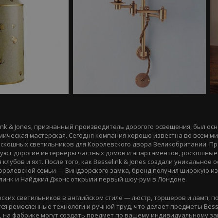
ink & Jones, признанный производитель дорогого освещения, был осн
мическая мастерская. Сегодня компания хорошо известна во всем ми
оскошных светильников для Королевского двора Великобритании. П
ируют дорогие интерьеры частных домов и апартаментов, роскошные
клубов и яхт. После того, как Besselink & Jones создали уникальное
оролевской семьи — Виндзорского замка, бренд получил широкую из
елинк и Найджил Джонс открыли первый шоу-рум в Лондоне.
ских светильников в английском стиле — люстр, торшеров и ламп, 
я ремесленные технологи и ручной труд, что делает предметы Besse
, на фабрике могут создать предмет по вашему индивидуальному зак