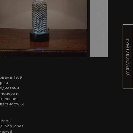
СВЯЗАТЬСЯ С НАМИ
ован в 1959
ре и
редметами
 номера и
 освещение
вестность, и
помимо
link & Jones
азу. В