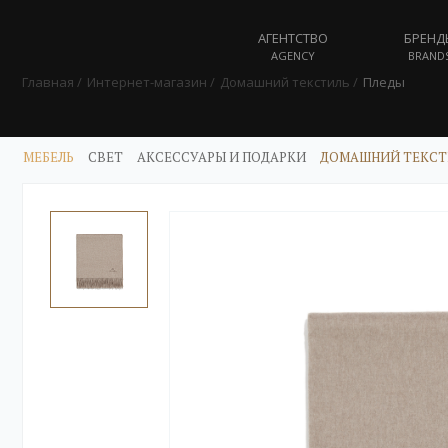
АГЕНТСТВО
БРЕНД
AGENCY
BRAND
Главная
Интернет-магазин
Домашний текстиль
Пледы
МЕБЕЛЬ
СВЕТ
АКСЕССУАРЫ И ПОДАРКИ
ДОМАШНИЙ ТЕКСТ