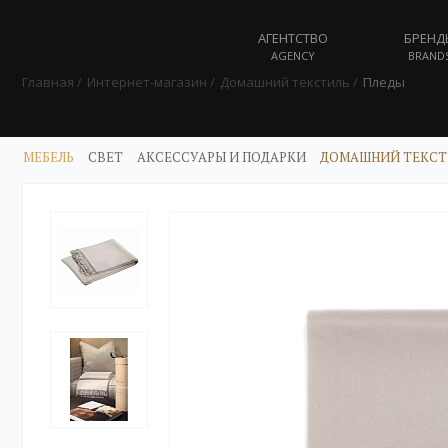
АГЕНТСТВО
БРЕНД
AGENCY
BRAND
Главная
Интернет-магазин
Домашний текстиль
Пледы
МЕБЕЛЬ
СВЕТ
АКСЕССУАРЫ И ПОДАРКИ
ДОМАШНИЙ ТЕКСТ