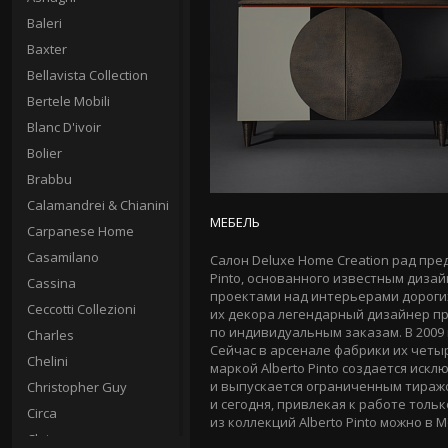
Baleri
Baxter
Bellavista Collection
Bertele Mobili
Blanc D'ivoir
Bolier
Brabbu
Calamandrei & Chianini
МЕБЕЛЬ
Carpanese Home
Casamilano
Салон Deluxe Home Creation рад пре
Pinto, основанного известным диза
Cassina
проектами над интерьерами дорогих
Ceccotti Collezioni
их декора легендарный дизайнер п
по индивидуальным заказам. В 2009 
Charles
Сейчас в арсенале фабрики их четыр
Chelini
маркой Alberto Pinto создается иск
и выпускается ограниченным тираж
Christopher Guy
и сегодня, привлекая к работе толь
Circa
из коллекций Alberto Pinto можно в М
Clei