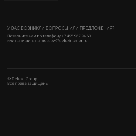
Cornelio Cappellini
De Le Cuona
Donghia
У ВАС ВОЗНИКЛИ ВОПРОСЫ ИЛИ ПРЕДЛОЖЕНИЯ?
Duresta
Позвоните нам по телефону
+7 495 967 94 60
Elledue
или напишите на
moscow@deluxinterior.ru
EmmeBi
Emmemobili
Flai
Flexform
Galimberti Nino
© Deluxe Group
Все права защищены
Gallotti & Radice
Gervasoni
Ginger & Jagger
Giorgetti
Giorgio Collection
Granducato
Grattarola