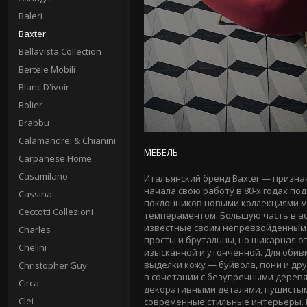
Baleri
Baxter
Bellavista Collection
Bertele Mobili
Blanc D'ivoir
Bolier
Brabbu
Calamandrei & Chianini
МЕБЕЛЬ
Carpanese Home
Casamilano
Итальянский бренд Baxter — призна
начала свою работу в
80-х
годах под
Cassina
поклонников новыми коллекциями ме
Ceccotti Collezioni
темпераментом. Большую часть в ас
известные своим непревзойденным 
Charles
просты и брутальны, но шикарная о
Chelini
изысканной и утонченной. Для обив
выделки кожу — буйвола, пони и др
Christopher Guy
в сочетании с безупречными дерев
Circa
декоративными деталями, пушистым
Clei
современные стильные интерьеры. В