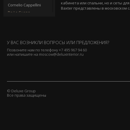
кабинета или спальни, но и сеты дл
Cornelio Cappellini
Baxter представлены в московском са
De Le Cuona
Donghia
Duresta
Elledue
У ВАС ВОЗНИКЛИ ВОПРОСЫ ИЛИ ПРЕДЛОЖЕНИЯ?
EmmeBi
Позвоните нам по телефону
+7 495 967 94 60
Emmemobili
или напишите на
moscow@deluxinterior.ru
Flai
Flexform
Galimberti Nino
Gallotti & Radice
Gervasoni
© Deluxe Group
Все права защищены
Ginger & Jagger
Giorgetti
Giorgio Collection
Granducato
Grattarola