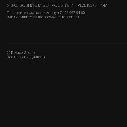
У ВАС ВОЗНИКЛИ ВОПРОСЫ ИЛИ ПРЕДЛОЖЕНИЯ?
Cornelio Cappellini
De Le Cuona
Позвоните нам по телефону
+7 495 967 94 60
или напишите на
moscow@deluxinterior.ru
Donghia
Duresta
Elledue
EmmeBi
Emmemobili
© Deluxe Group
Flai
Все права защищены
Flexform
Galimberti Nino
Gallotti & Radice
Gervasoni
Ginger & Jagger
Giorgetti
Giorgio Collection
Granducato
Grattarola