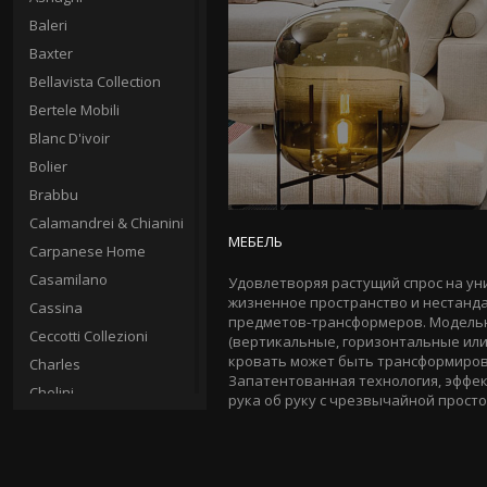
Baleri
Baxter
Bellavista Collection
Bertele Mobili
Blanc D'ivoir
Bolier
Brabbu
Calamandrei & Chianini
МЕБЕЛЬ
Carpanese Home
Casamilano
Удовлетворяя растущий спрос на ун
жизненное пространство и нестанда
Cassina
предметов-трансформеров. Модельн
Ceccotti Collezioni
(вертикальные, горизонтальные или
кровать может быть трансформирова
Charles
Запатентованная технология, эффек
Chelini
рука об руку с чрезвычайной прост
Christopher Guy
Circa
Clei