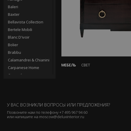
Baleri
Baxter
Bellavista Collection
Bertele Mobili
Blanc D'ivoir
Bolier
Brabbu
Calamandrei & Chianini
МЕБЕЛЬ
СВЕТ
Carpanese Home
Casamilano
Cassina
Ceccotti Collezioni
Charles
У ВАС ВОЗНИКЛИ ВОПРОСЫ ИЛИ ПРЕДЛОЖЕНИЯ?
Chelini
Позвоните нам по телефону
+7 495 967 94 60
Christopher Guy
или напишите на
moscow@deluxinterior.ru
Circa
Clei