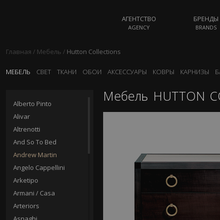
АГЕНТСТВО
БРЕНДЫ
AGENCY
BRANDS
Главная
/
Мебель
/
Hutton Collections
МЕБЕЛЬ
СВЕТ
ТКАНИ
ОБОИ
АКСЕССУАРЫ
КОВРЫ
КАРНИЗЫ
Б
Мебель
HUTTON CO
Alberto Pinto
Alivar
Altrenotti
And So To Bed
Andrew Martin
Angelo Cappellini
Arketipo
Armani / Casa
Arteriors
Asnaghi