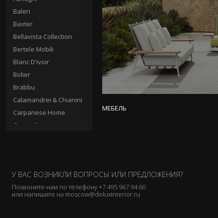
Baleri
Baxter
Bellavista Collection
Bertele Mobili
Blanc D'ivoir
Bolier
Brabbu
Calamandrei & Chianini
МЕБЕЛЬ
Carpanese Home
Casamilano
Cassina
Ceccotti Collezioni
Charles
У ВАС ВОЗНИКЛИ ВОПРОСЫ ИЛИ ПРЕДЛОЖЕНИЯ?
Chelini
Позвоните нам по телефону
+7 495 967 94 60
Christopher Guy
или напишите на
moscow@deluxinterior.ru
Circa
Clei