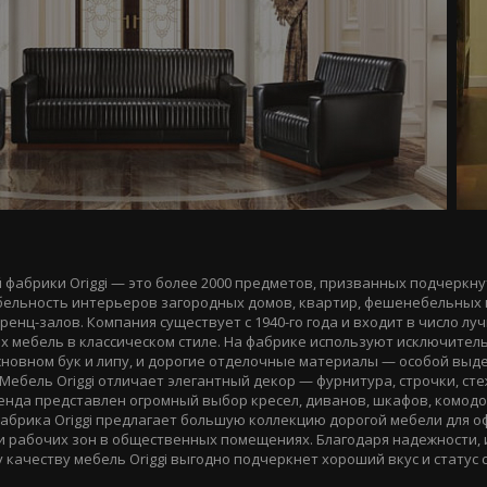
 фабрики Origgi — это более 2000 предметов, призванных подчеркну
бельность интерьеров загородных домов, квартир, фешенебельных 
ренц-залов
. Компания существует с
1940-го
года и входит в число л
 мебель в классическом стиле. На фабрике используют исключител
сновном бук и липу, и дорогие отделочные материалы — особой выд
Мебель Origgi отличает элегантный декор — фурнитура, строчки, ст
ренда представлен огромный выбор кресел, диванов, шкафов, комодо
 фабрика Origgi предлагает большую коллекцию дорогой мебели для 
и рабочих зон в общественных помещениях. Благодаря надежности,
 качеству мебель Origgi выгодно подчеркнет хороший вкус и статус 