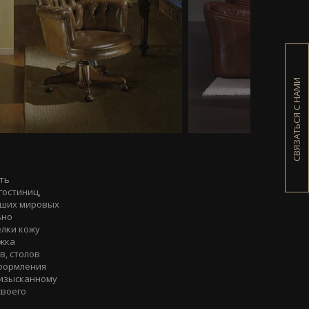
СВЯЗАТЬСЯ С НАМИ
ть
гостиниц,
учших мировых
ьно
елки кожу
ежка
в, столов
оформления
 изысканному
своего