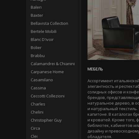
Baleri
Baxter
Bellavista Collection
Bertele Mobili
Blanc D'ivoir
Bolier
Brabbu
Calamandrei & Chianini
МЕБЕЛЬ
Carpanese Home
Casamilano
Ассортимент итальянской
элегантность и респекта
Cassina
солидных офисов и
конфе
Ceccotti Collezioni
брендов, представляющих
натуральное дерево, в о
Charles
и натуральный текстиль. 
Chelini
капитоне. В каталогах б
и кроватей. Кроме того,
Christopher Guy
библиотек, кабинетов ил
Circa
дизайну и превосходному
Clei
обладателя.