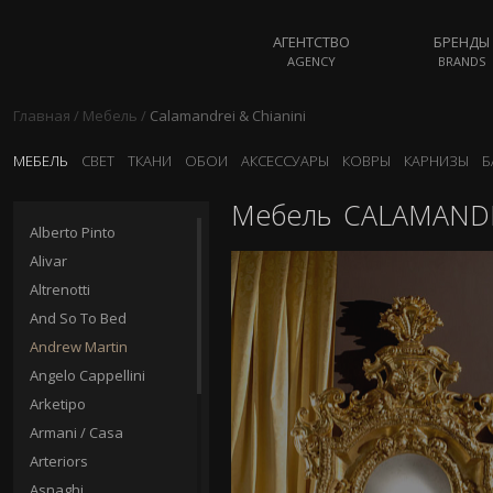
АГЕНТСТВО
БРЕНДЫ
AGENCY
BRANDS
Главная
/
Мебель
/
Calamandrei & Chianini
МЕБЕЛЬ
СВЕТ
ТКАНИ
ОБОИ
АКСЕССУАРЫ
КОВРЫ
КАРНИЗЫ
Б
Мебель
CALAMANDR
Alberto Pinto
Alivar
Altrenotti
And So To Bed
Andrew Martin
Angelo Cappellini
Arketipo
Armani / Casa
Arteriors
Asnaghi