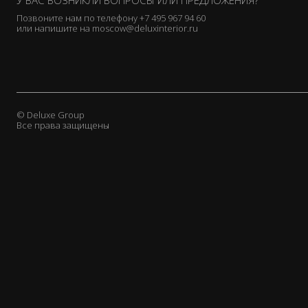
У ВАС ВОЗНИКЛИ ВОПРОСЫ ИЛИ ПРЕДЛОЖЕНИЯ?
Cornelio Cappellini
Позвоните нам по телефону
+7 495 967 94 60
или напишите на
moscow@deluxinterior.ru
De Le Cuona
Donghia
Duresta
Elledue
EmmeBi
© Deluxe Group
Emmemobili
Все права защищены
Flai
Flexform
Galimberti Nino
Gallotti & Radice
Gervasoni
Ginger & Jagger
Giorgetti
Giorgio Collection
Granducato
Grattarola