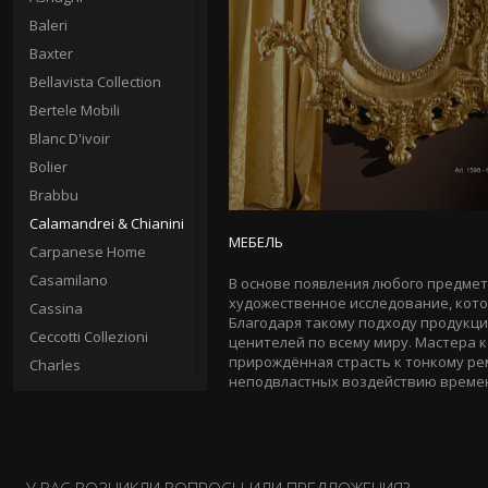
Baleri
Baxter
Bellavista Collection
Bertele Mobili
Blanc D'ivoir
Bolier
Brabbu
Calamandrei & Chianini
МЕБЕЛЬ
Carpanese Home
Casamilano
В основе появления любого предмет
художественное исследование, кото
Cassina
Благодаря такому подходу продукц
Ceccotti Collezioni
ценителей по всему миру. Мастера 
прирождённая страсть к тонкому ре
Charles
неподвластных воздействию време
Chelini
Christopher Guy
Circa
Clei