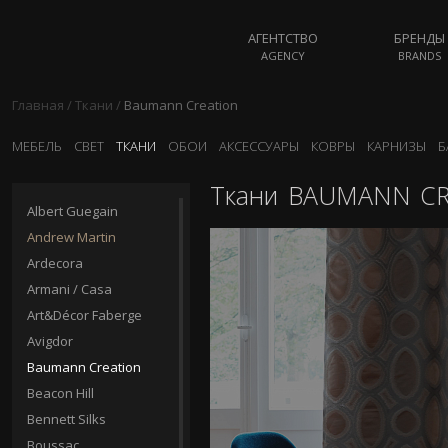
АГЕНТСТВО
БРЕНДЫ
AGENCY
BRANDS
Главная
/
Ткани
/
Baumann Creation
МЕБЕЛЬ
СВЕТ
ТКАНИ
ОБОИ
АКСЕССУАРЫ
КОВРЫ
КАРНИЗЫ
Б
Ткани
BAUMANN CR
Albert Guegain
Andrew Martin
Ardecora
Armani / Casa
Art&Décor Faberge
Avigdor
Baumann Creation
Beacon Hill
Bennett Silks
Boussac