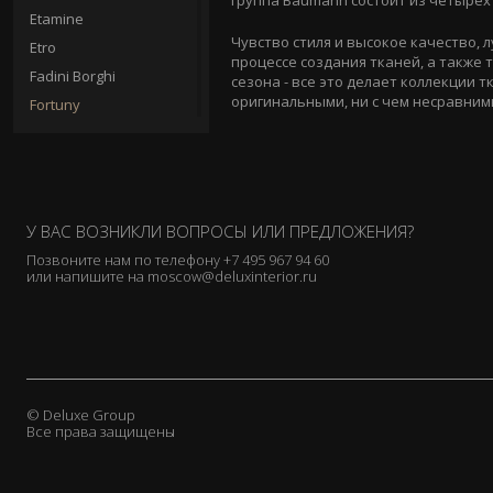
группа Baumann состоит из четырех
Etamine
Чувство стиля и высокое качество,
Etro
процессе создания тканей, а также
Fadini Borghi
сезона - все это делает коллекции
оригинальными, ни с чем несравним
Fortuny
Fox Linton
GP & J Baker
Gaston y Daniela
Glant
У ВАС ВОЗНИКЛИ ВОПРОСЫ ИЛИ ПРЕДЛОЖЕНИЯ?
Henry Bertrand
Позвоните нам по телефону
+7 495 967 94 60
или напишите на
Hodsoll Mckenzie
moscow@deluxinterior.ru
Holland & Sherry
Holly Frean
J. Pansu
Jab
© Deluxe Group
James Brindley
Все права защищены
James Hare
Jane Churchill