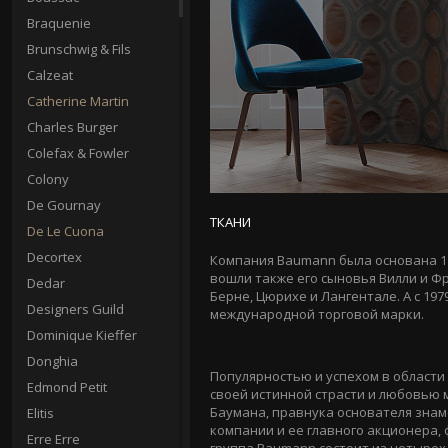
Braquenie
Brunschwig & Fils
Calzeat
Catherine Martin
Charles Burger
Colefax & Fowler
Colony
De Gournay
ТКАНИ
De Le Cuona
Decortex
Компания Baumann была основана 1 
вошли также его сыновья Вилли и Фр
Dedar
Берне, Цюрихе и Лангентале. А с 19
Designers Guild
международной торговой марки.
Dominique Kieffer
Donghia
Популярностью и успехом в област
Edmond Petit
своей истинной страсти и любовью 
Баумана, правнука основателя знам
Elitis
компании и ее главного акционера, 
Erre Erre