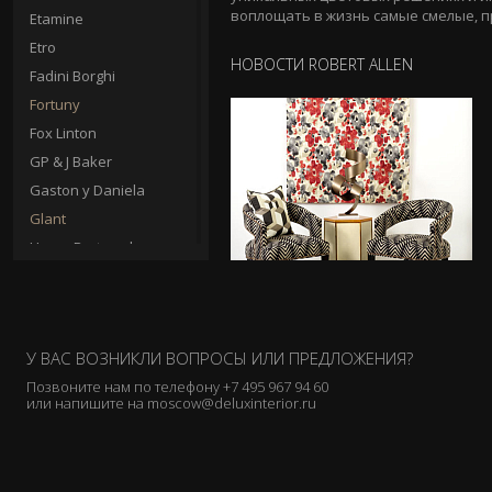
воплощать в жизнь самые смелые, п
Etamine
Etro
НОВОСТИ ROBERT ALLEN
Fadini Borghi
Fortuny
Fox Linton
GP & J Baker
Gaston y Daniela
Glant
Henry Bertrand
Hodsoll Mckenzie
Holland & Sherry
Holly Frean
У ВАС ВОЗНИКЛИ ВОПРОСЫ ИЛИ ПРЕДЛОЖЕНИЯ?
J. Pansu
Позвоните нам по телефону
+7 495 967 94 60
Jab
или напишите на
moscow@deluxinterior.ru
James Brindley
James Hare
Jane Churchill