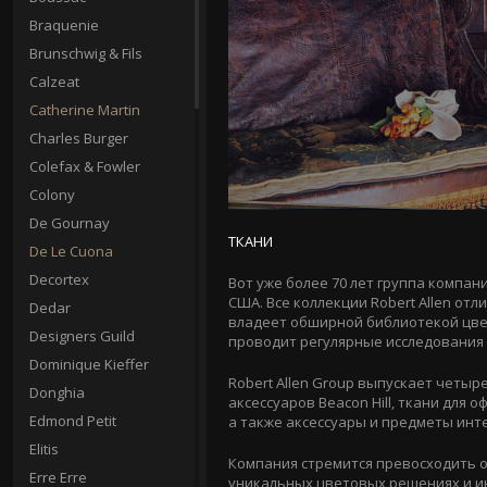
Braquenie
Brunschwig & Fils
Calzeat
Catherine Martin
Charles Burger
Colefax & Fowler
Colony
De Gournay
ТКАНИ
De Le Cuona
Decortex
Вот уже более 70 лет группа компан
США. Все коллекции Robert Allen о
Dedar
владеет обширной библиотекой цвет
Designers Guild
проводит регулярные исследования 
Dominique Kieffer
Robert Allen Group выпускает четыре
Donghia
аксессуаров Beacon Hill, ткани для
Edmond Petit
а также аксессуары и предметы инте
Elitis
Компания стремится превосходить о
Erre Erre
уникальных цветовых решениях и ин