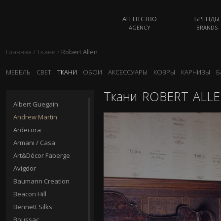
АГЕНТСТВО
БРЕНДЫ
AGENCY
BRANDS
Главная
/
Ткани
/
Robert Allen
МЕБЕЛЬ
СВЕТ
ТКАНИ
ОБОИ
АКСЕССУАРЫ
КОВРЫ
КАРНИЗЫ
Б
Ткани
ROBERT ALL
Albert Guegain
Andrew Martin
Ardecora
Armani / Casa
Art&Décor Faberge
Avigdor
Baumann Creation
Beacon Hill
Bennett Silks
Boussac