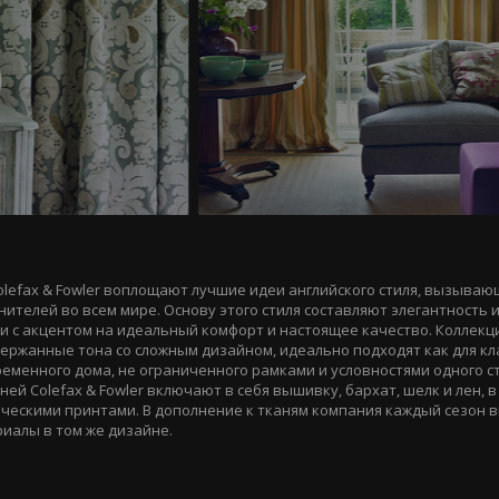
olefax & Fowler воплощают лучшие идеи английского стиля, вызываю
ителей во всем мире. Основу этого стиля составляют элегантность 
и с акцентом на идеальный комфорт и настоящее качество. Коллекци
ержанные тона со сложным дизайном, идеально подходят как для кл
ременного дома, не ограниченного рамками и условностями одного ст
ей Colefax & Fowler включают в себя вышивку, бархат, шелк и лен, в 
ческими принтами. В дополнение к тканям компания каждый сезон 
иалы в том же дизайне.