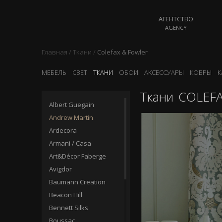
АГЕНТСТВО
AGENCY
Главная
/
Ткани
/
Colefax & Fowler
МЕБЕЛЬ
СВЕТ
ТКАНИ
ОБОИ
АКСЕССУАРЫ
КОВРЫ
К
Ткани
COLEFA
Albert Guegain
Andrew Martin
Ardecora
Armani / Casa
Art&Décor Faberge
Avigdor
Baumann Creation
Beacon Hill
Bennett Silks
Boussac