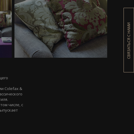
СВЯЗАТЬСЯ С НАМИ
щего
и
и Colefax &
ассического
иля.
том числе, с
выпускает