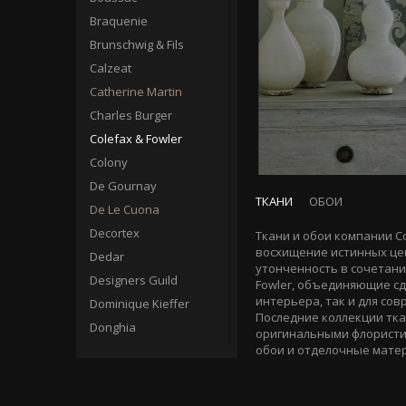
Braquenie
Brunschwig & Fils
Calzeat
Catherine Martin
Charles Burger
Colefax & Fowler
Colony
De Gournay
ТКАНИ
ОБОИ
De Le Cuona
Decortex
Ткани и обои компании C
восхищение истинных цен
Dedar
утонченность в сочетани
Designers Guild
Fowler, объединяющие сд
интерьера, так и для сов
Dominique Kieffer
Последние коллекции ткан
Donghia
оригинальными флористи
обои и отделочные матер
Edmond Petit
Elitis
Erre Erre