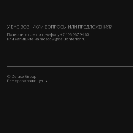
Etamine
Etro
Fadini Borghi
У ВАС ВОЗНИКЛИ ВОПРОСЫ ИЛИ ПРЕДЛОЖЕНИЯ?
Fortuny
Позвоните нам по телефону
+7 495 967 94 60
Fox Linton
или напишите на
moscow@deluxinterior.ru
GP & J Baker
Gaston y Daniela
Glant
Henry Bertrand
Hodsoll Mckenzie
© Deluxe Group
Все права защищены
Holland & Sherry
Holly Frean
J. Pansu
Jab
James Brindley
James Hare
Jane Churchill