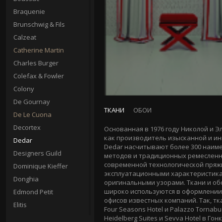
Braquenie
Brunschwig & Fils
Calzeat
Catherine Martin
Charles Burger
Colefax & Fowler
Colony
De Gournay
ТКАНИ
ОБОИ
De Le Cuona
Decortex
Основанная в 1976 году Николой и Э
как производитель изысканной и ин
Dedar
Dedar насчитывают более 300 наим
Designers Guild
методов и традиционных ремесленн
современной технологической пряж
Dominique Kieffer
эксплуатационными характеристика
Donghia
оригинальными узорами. Ткани и о
широко используются в оформлении 
Edmond Petit
офисов известных компаний. Так, т
Elitis
Four Seasons Hotel и Palazzo Tornab
Erre Erre
Heidelberg Suites и Sevva Hotel в Гон